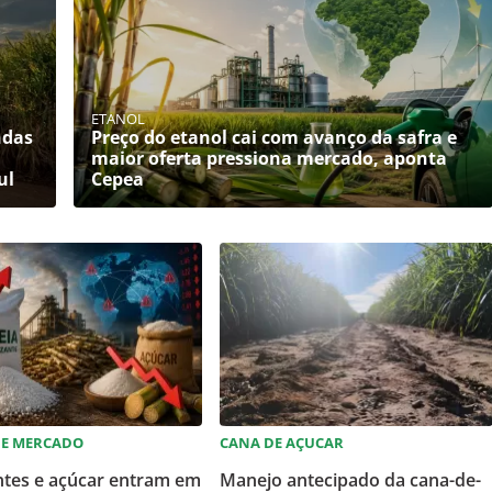
ETANOL
ndas
Preço do etanol cai com avanço da safra e
maior oferta pressiona mercado, aponta
ul
Cepea
DE MERCADO
CANA DE AÇUCAR
antes e açúcar entram em
Manejo antecipado da cana-de-