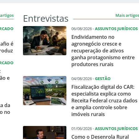
Entrevistas
artigos
Mais artigo
ERCADO
06/08/2026 -
ASSUNTOS JURÍDICOS
Endividamento no
afio é
agronegócio cresce e
produz
recuperação de ativos
ganha protagonismo entre
ERCADO
produtores rurais
:
ão e
04/08/2026 -
GESTÃO
Fiscalização digital do CAR:
especialista explica como
Receita Federal cruza dados
ta da
e amplia controle sobre
o no
imóveis rurais
01/06/2026 -
ASSUNTOS JURÍDICOS
Como o Desenrola Rural