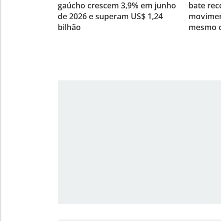
gaúcho crescem 3,9% em junho
bate re
de 2026 e superam US$ 1,24
moviment
bilhão
mesmo c