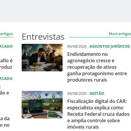
Entrevistas
artigos
Mais artigo
ERCADO
06/08/2026 -
ASSUNTOS JURÍDICOS
Endividamento no
afio é
agronegócio cresce e
produz
recuperação de ativos
ganha protagonismo entre
ERCADO
produtores rurais
:
ão e
04/08/2026 -
GESTÃO
Fiscalização digital do CAR:
especialista explica como
Receita Federal cruza dados
ta da
e amplia controle sobre
o no
imóveis rurais