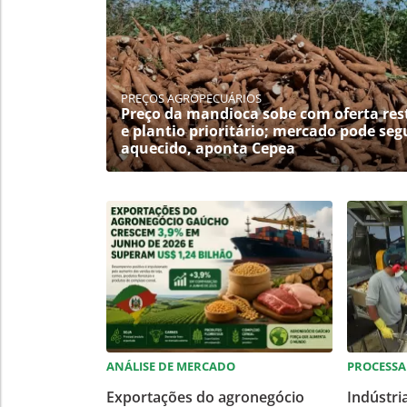
PREÇOS AGROPECUÁRIOS
Preço da mandioca sobe com oferta rest
e plantio prioritário; mercado pode seg
aquecido, aponta Cepea
ANÁLISE DE MERCADO
PROCESS
Exportações do agronegócio
Indústri