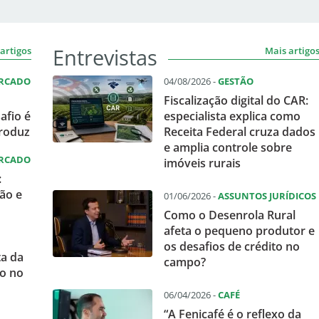
Entrevistas
artigos
Mais artigo
ERCADO
04/08/2026 -
GESTÃO
Fiscalização digital do CAR:
afio é
especialista explica como
produz
Receita Federal cruza dados
e amplia controle sobre
ERCADO
imóveis rurais
:
ão e
01/06/2026 -
ASSUNTOS JURÍDICOS
Como o Desenrola Rural
afeta o pequeno produtor e
os desafios de crédito no
ta da
campo?
o no
06/04/2026 -
CAFÉ
“A Fenicafé é o reflexo da