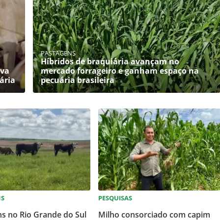
PASTAGENS
Híbridos de braquiária avançam no
eva
mercado forrageiro e ganham espaço na
ária
pecuária brasileira
NS
PESQUISAS
s no Rio Grande do Sul
Milho consorciado com capim