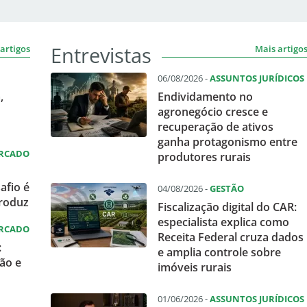
Entrevistas
artigos
Mais artigo
06/08/2026 -
ASSUNTOS JURÍDICOS
,
Endividamento no
agronegócio cresce e
recuperação de ativos
ganha protagonismo entre
ERCADO
produtores rurais
afio é
04/08/2026 -
GESTÃO
produz
Fiscalização digital do CAR:
especialista explica como
ERCADO
Receita Federal cruza dados
:
e amplia controle sobre
ão e
imóveis rurais
01/06/2026 -
ASSUNTOS JURÍDICOS