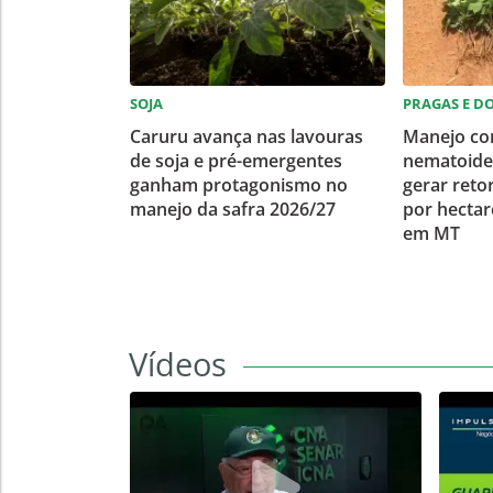
SOJA
PRAGAS E D
Caruru avança nas lavouras
Manejo co
de soja e pré-emergentes
nematoide
ganham protagonismo no
gerar retor
manejo da safra 2026/27
por hectar
em MT
Vídeos