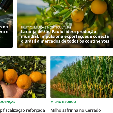
s na
FRUTICULTURA E HORTICULTURA
era e
Laranja de São Paulo lidera produção
mundial, impulsiona exportações e conecta
o Brasil a mercados de todos os continentes
 DOENÇAS
MILHO E SORGO
: fiscalização reforçada
Milho safrinha no Cerrado