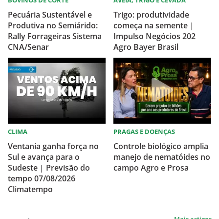
BOVINOS DE CORTE
AVEIA, TRIGO E CEVADA
Pecuária Sustentável e
Trigo: produtividade
Produtiva no Semiárido:
começa na semente |
Rally Forrageiras Sistema
Impulso Negócios 202
CNA/Senar
Agro Bayer Brasil
CLIMA
PRAGAS E DOENÇAS
Ventania ganha força no
Controle biológico amplia
Sul e avança para o
manejo de nematóides no
Sudeste | Previsão do
campo Agro e Prosa
tempo 07/08/2026
Climatempo
Mais artigos