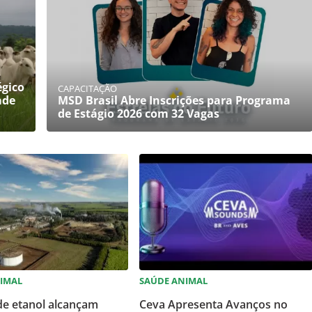
égico
CAPACITAÇÃO
ade
MSD Brasil Abre Inscrições para Programa
de Estágio 2026 com 32 Vagas
IMAL
SAÚDE ANIMAL
de etanol alcançam
Ceva Apresenta Avanços no