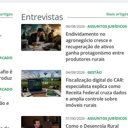
Entrevistas
artigos
Mais artigo
06/08/2026 -
ASSUNTOS JURÍDICOS
,
Endividamento no
agronegócio cresce e
recuperação de ativos
ganha protagonismo entre
ERCADO
produtores rurais
afio é
04/08/2026 -
GESTÃO
produz
Fiscalização digital do CAR:
especialista explica como
ERCADO
Receita Federal cruza dados
:
e amplia controle sobre
ão e
imóveis rurais
01/06/2026 -
ASSUNTOS JURÍDICOS
Como o Desenrola Rural