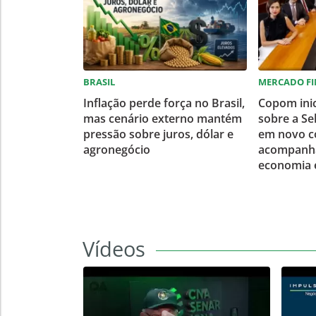
BRASIL
MERCADO F
Inflação perde força no Brasil,
Copom inic
mas cenário externo mantém
sobre a Se
pressão sobre juros, dólar e
em novo co
agronegócio
acompanha
economia 
Vídeos