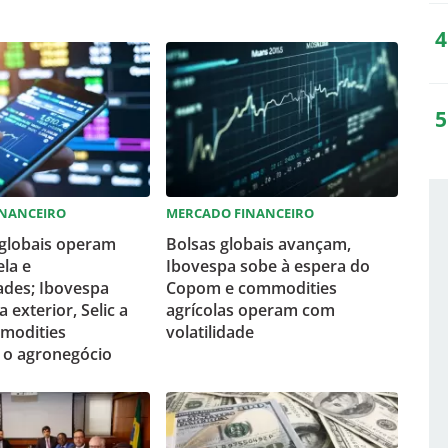
INANCEIRO
MERCADO FINANCEIRO
globais operam
Bolsas globais avançam,
ela e
Ibovespa sobe à espera do
ades; Ibovespa
Copom e commodities
exterior, Selic a
agrícolas operam com
modities
volatilidade
 o agronegócio