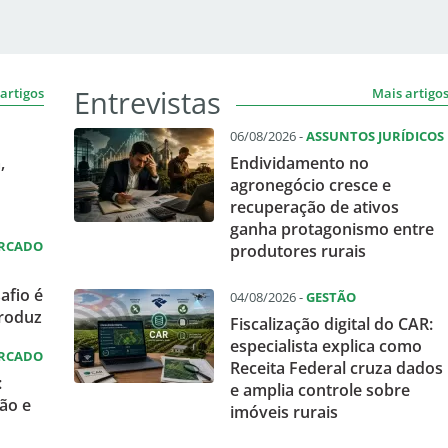
Entrevistas
artigos
Mais artigo
06/08/2026 -
ASSUNTOS JURÍDICOS
,
Endividamento no
agronegócio cresce e
recuperação de ativos
ganha protagonismo entre
ERCADO
produtores rurais
afio é
04/08/2026 -
GESTÃO
produz
Fiscalização digital do CAR:
especialista explica como
ERCADO
Receita Federal cruza dados
:
e amplia controle sobre
ão e
imóveis rurais