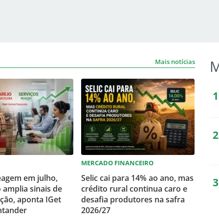
M
Mais notícias
MERCADO FINANCEIRO
eagem em julho,
Selic cai para 14% ao ano, mas
 amplia sinais de
crédito rural continua caro e
ção, aponta IGet
desafia produtores na safra
ntander
2026/27