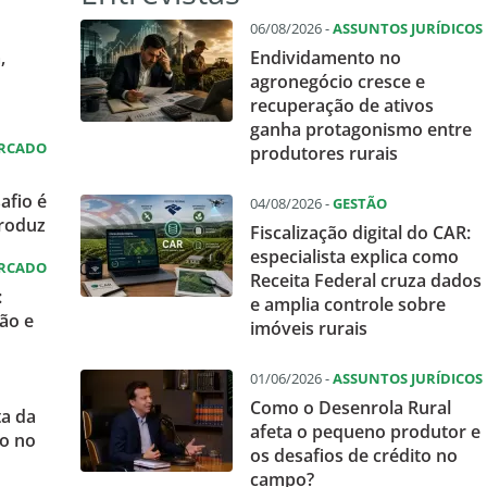
06/08/2026 -
ASSUNTOS JURÍDICOS
,
Endividamento no
agronegócio cresce e
recuperação de ativos
ganha protagonismo entre
ERCADO
produtores rurais
afio é
04/08/2026 -
GESTÃO
produz
Fiscalização digital do CAR:
especialista explica como
ERCADO
Receita Federal cruza dados
:
e amplia controle sobre
ão e
imóveis rurais
01/06/2026 -
ASSUNTOS JURÍDICOS
Como o Desenrola Rural
ta da
afeta o pequeno produtor e
o no
os desafios de crédito no
campo?