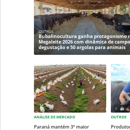
OUTROS
Bubalinocultura ganha protagonismo 
Megaleite 2026 com dinâmica de campo
degustação e 50 argolas para animais
ANÁLISE DE MERCADO
OUTROS
Paraná mantém 3º maior
Produtor