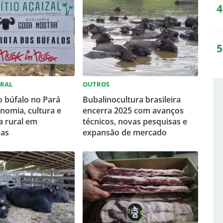
URAL
OUTROS
 búfalo no Pará
Bubalinocultura brasileira
nomia, cultura e
encerra 2025 com avanços
a rural em
técnicos, novas pesquisas e
as
expansão de mercado