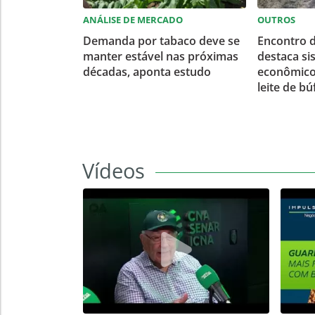
ANÁLISE DE MERCADO
OUTROS
Demanda por tabaco deve se
Encontro d
manter estável nas próximas
destaca si
décadas, aponta estudo
econômico
leite de bú
Vídeos