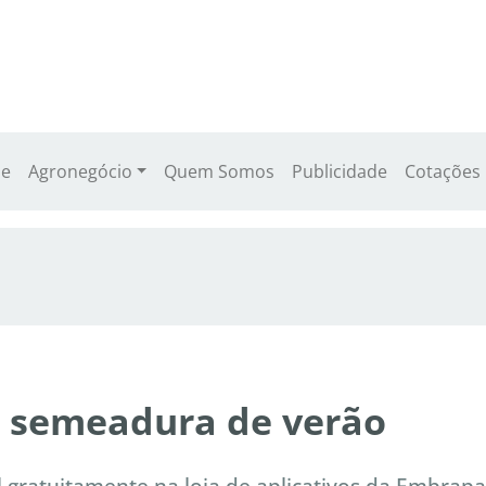
e
Agronegócio
Quem Somos
Publicidade
Cotações
 a semeadura de verão
l gratuitamente na loja de aplicativos da Embrapa