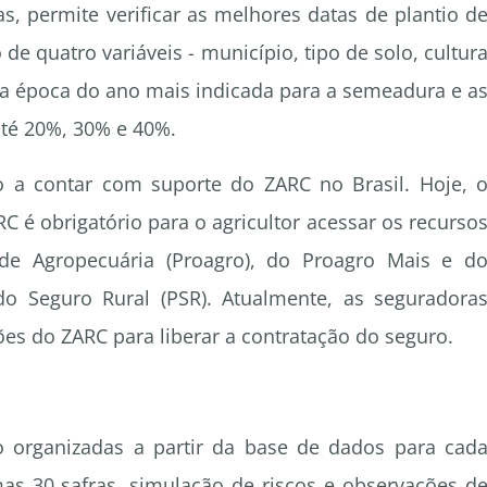
as, permite verificar as melhores datas de plantio d
 de quatro variáveis - município, tipo de solo, cultur
a a época do ano mais indicada para a semeadura e a
até 20%, 30% e 40%.
ão a contar com suporte do ZARC no Brasil. Hoje, 
é obrigatório para o agricultor acessar os recurso
de Agropecuária (Proagro), do Proagro Mais e d
 Seguro Rural (PSR). Atualmente, as seguradora
s do ZARC para liberar a contratação do seguro.
 organizadas a partir da base de dados para cad
imas 30 safras, simulação de riscos e observações d