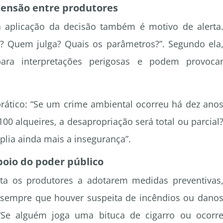
reensão entre produtores
ra aplicação da decisão também é motivo de alerta
ar? Quem julga? Quais os parâmetros?”. Segundo ela
ara interpretações perigosas e podem provoca
rático:
“Se um crime ambiental ocorreu há dez ano
0 alqueires, a desapropriação será total ou parcial
plia ainda mais a insegurança”
.
poio do poder público
nta os produtores a adotarem medidas preventivas
a sempre que houver suspeita de incêndios ou dano
“Se alguém joga uma bituca de cigarro ou ocorr