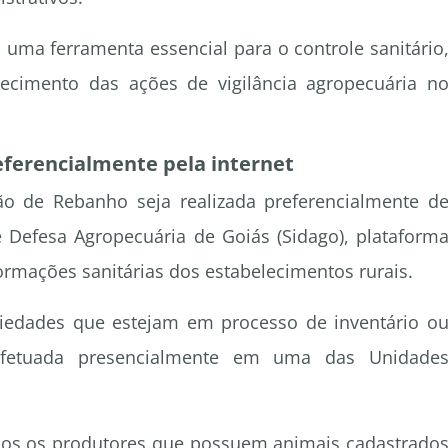
 uma ferramenta essencial para o controle sanitário
lecimento das ações de vigilância agropecuária n
eferencialmente pela internet
ão de Rebanho seja realizada preferencialmente d
e Defesa Agropecuária de Goiás (Sidago), plataform
ormações sanitárias dos estabelecimentos rurais.
riedades que estejam em processo de inventário o
 efetuada presencialmente em uma das Unidade
dos os produtores que possuem animais cadastrado