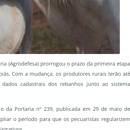
ia (Agrodefesa) prorrogou o prazo da primeira etap
ás. Com a mudança, os produtores rurais terão at
s dados cadastrais dos rebanhos junto ao sistem
eio da Portaria nº 239, publicada em 29 de maio d
liar o período para que os pecuaristas regularize
strativos.