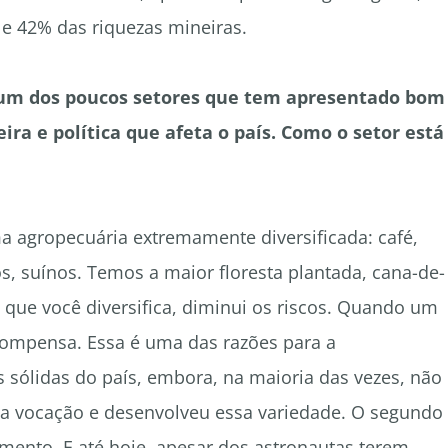
 e 42% das riquezas mineiras.
 é um dos poucos setores que tem apresentado bom
ra e política que afeta o país. Como o setor está
 agropecuária extremamente diversificada: café,
nos, suínos. Temos a maior floresta plantada, cana-de-
que você diversifica, diminui os riscos. Quando um
compensa. Essa é uma das razões para a
 sólidas do país, embora, na maioria das vezes, não
ua vocação e desenvolveu essa variedade. O segundo
imento. E até hoje, apesar dos astronautas terem