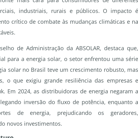
 fonte mais cara para consumidores de diferente
rciais, industriais, rurais e públicos. O impacto 
to crítico de combate às mudanças climáticas e n
áveis.
nselho de Administração da ABSOLAR, destaca que
al para a energia solar, o setor enfrentou uma séri
gia solar no Brasil teve um crescimento robusto, ma
, o que exigiu grande resiliência das empresas 
zuk. Em 2024, as distribuidoras de energia negaram 
legando inversão do fluxo de potência, enquanto 
ortes de energia, prejudicando os geradores
do novos investimentos.
uturo