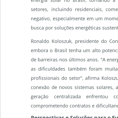
energia solar no Brasil, tornando a
setores, incluindo residenciais, come
negativo, especialmente em um momen
busca por soluções energéticas sustent
Ronaldo Koloszuk, presidente do Co
embora o Brasil tenha um alto potenci
de barreiras nos últimos anos. "A ener
as dificuldades também foram muitas
profissionais do setor", afirma Kolos
conexão de novos sistemas solares, a
geração centralizada enfrentou c
comprometendo contratos e dificultan
Perspectivas e Soluções para o F