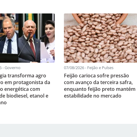
6 - Governo
07/08/2026 - Feijão e Pulses
gia transforma agro
Feijão carioca sofre pressão
iro em protagonista da
com avanço da terceira safra,
ão energética com
enquanto feijão preto mantém
e biodiesel, etanol e
estabilidade no mercado
ano