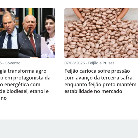
6 - Governo
07/08/2026 - Feijão e Pulses
gia transforma agro
Feijão carioca sofre pressão
iro em protagonista da
com avanço da terceira safra,
ão energética com
enquanto feijão preto mantém
e biodiesel, etanol e
estabilidade no mercado
ano