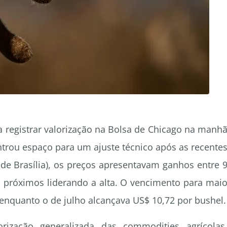
a registrar valorização na Bolsa de Chicago na manh
ntrou espaço para um ajuste técnico após as recente
 de Brasília), os preços apresentavam ganhos entre 
s próximos liderando a alta. O vencimento para mai
 enquanto o de julho alcançava US$ 10,72 por bushel.
zação generalizada das commodities agrícolas