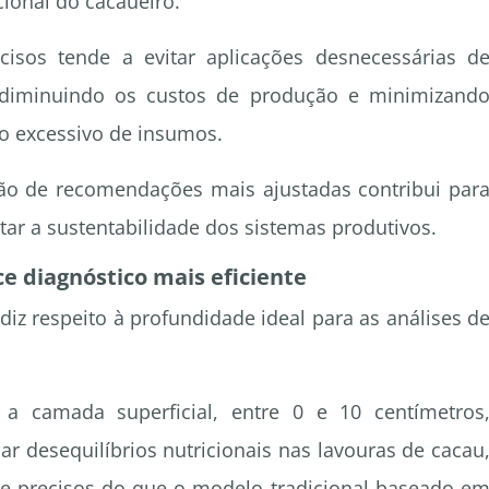
cional do cacaueiro.
cisos tende a evitar aplicações desnecessárias d
s, diminuindo os custos de produção e minimizand
o excessivo de insumos.
ão de recomendações mais ajustadas contribui par
tar a sustentabilidade dos sistemas produtivos.
ce diagnóstico mais eficiente
diz respeito à profundidade ideal para as análises d
 a camada superficial, entre 0 e 10 centímetros
r desequilíbrios nutricionais nas lavouras de cacau
 e precisos do que o modelo tradicional baseado e