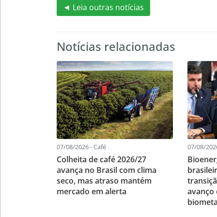
◄ Leia outras notícias
Notícias relacionadas
07/08/2026 - Café
07/08/202
Colheita de café 2026/27
Bioener
avança no Brasil com clima
brasile
seco, mas atraso mantém
transiç
mercado em alerta
avanço d
biomet