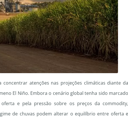
a concentrar atenções nas projeções climáticas diante d
meno El Niño. Embora o cenário global tenha sido marcad
 oferta e pela pressão sobre os preços da commodity
gime de chuvas podem alterar o equilíbrio entre oferta 