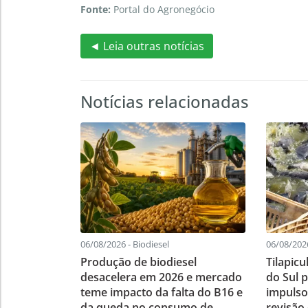
Fonte:
Portal do Agronegócio
◄ Leia outras notícias
Notícias relacionadas
06/08/2026 - Biodiesel
06/08/2026
Produção de biodiesel
Tilapic
desacelera em 2026 e mercado
do Sul 
teme impacto da falta do B16 e
impulso
da queda no consumo de
revisão 