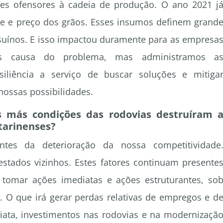
res ofensores à cadeia de produção. O ano 2021 j
de e preço dos grãos. Esses insumos definem grand
 suínos. E isso impactou duramente para as empresa
s causa do problema, mas administramos a
iliência a serviço de buscar soluções e mitiga
nossas possibilidades.
as más condições das rodovias destruíram 
tarinenses?
tes da deterioração da nossa competitividade
tados vizinhos. Estes fatores continuam presente
 tomar ações imediatas e ações estruturantes, so
. O que irá gerar perdas relativas de empregos e d
diata, investimentos nas rodovias e na modernizaçã