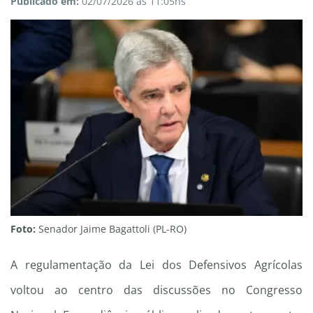
Publicado em:
02/07/2026 às 11:05hs
Foto:
Senador Jaime Bagattoli (PL-RO)
A regulamentação da Lei dos Defensivos Agrícolas
voltou ao centro das discussões no Congresso