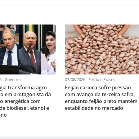
6 - Governo
07/08/2026 - Feijão e Pulses
gia transforma agro
Feijão carioca sofre pressão
iro em protagonista da
com avanço da terceira safra,
ão energética com
enquanto feijão preto mantém
e biodiesel, etanol e
estabilidade no mercado
ano