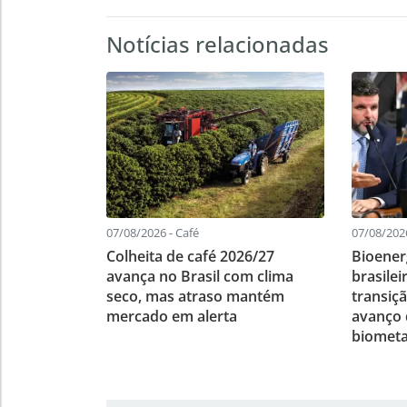
Notícias relacionadas
07/08/2026 - Café
07/08/202
Colheita de café 2026/27
Bioener
avança no Brasil com clima
brasile
seco, mas atraso mantém
transiç
mercado em alerta
avanço d
biomet