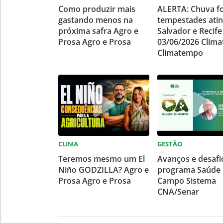
Como produzir mais
ALERTA: Chuva fo
gastando menos na
tempestades ati
próxima safra Agro e
Salvador e Recife
Prosa Agro e Prosa
03/06/2026 Clim
Climatempo
CLIMA
GESTÃO
Teremos mesmo um El
Avanços e desafi
Niño GODZILLA? Agro e
programa Saúde
Prosa Agro e Prosa
Campo Sistema
CNA/Senar