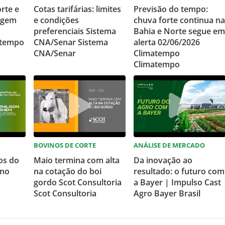
rte e
Cotas tarifárias: limites
Previsão do tempo:
ngem
e condições
chuva forte continua na
preferenciais Sistema
Bahia e Norte segue em
atempo
CNA/Senar Sistema
alerta 02/06/2026
CNA/Senar
Climatempo
Climatempo
BOVINOS DE CORTE
ANÁLISE DE MERCADO
os do
Maio termina com alta
Da inovação ao
 no
na cotação do boi
resultado: o futuro com
gordo Scot Consultoria
a Bayer | Impulso Cast
Scot Consultoria
Agro Bayer Brasil