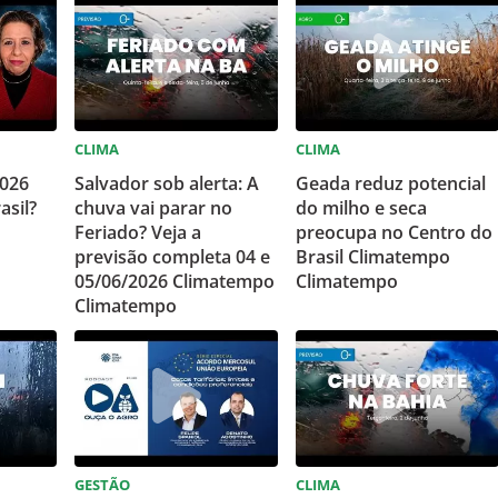
CLIMA
CLIMA
2026
Salvador sob alerta: A
Geada reduz potencial
asil?
chuva vai parar no
do milho e seca
Feriado? Veja a
preocupa no Centro do
previsão completa 04 e
Brasil Climatempo
05/06/2026 Climatempo
Climatempo
Climatempo
GESTÃO
CLIMA