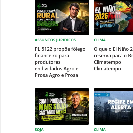
ASSUNTOS JURÍDICOS
CLIMA
PL 5122 propõe fôlego
O que o El Niño 
financeiro para
reserva para o Br
produtores
Climatempo
endividados Agro e
Climatempo
Prosa Agro e Prosa
SOJA
CLIMA