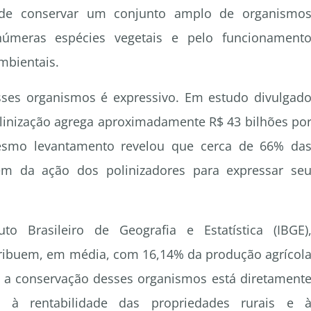
e de conservar um conjunto amplo de organismo
númeras espécies vegetais e pelo funcionament
mbientais.
ses organismos é expressivo. Em estudo divulgad
inização agrega aproximadamente R$ 43 bilhões po
mesmo levantamento revelou que cerca de 66% da
em da ação dos polinizadores para expressar se
uto Brasileiro de Geografia e Estatística (IBGE)
ribuem, em média, com 16,14% da produção agrícol
 a conservação desses organismos está diretament
, à rentabilidade das propriedades rurais e 