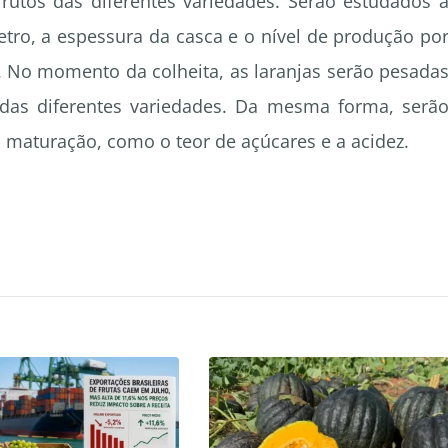
frutos das diferentes variedades. Serão estudados 
etro, a espessura da casca e o nível de produção po
o. No momento da colheita, as laranjas serão pesada
das diferentes variedades. Da mesma forma, serã
 maturação, como o teor de açúcares e a acidez.