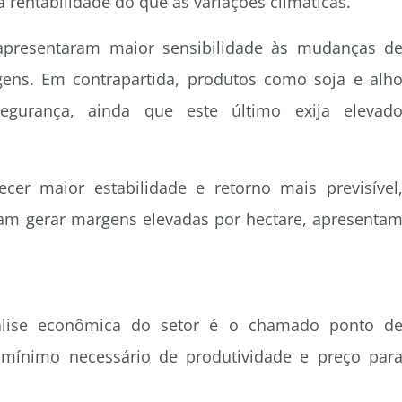
a rentabilidade do que as variações climáticas.
 apresentaram maior sensibilidade às mudanças d
ens. Em contrapartida, produtos como soja e alh
urança, ainda que este último exija elevad
cer maior estabilidade e retorno mais previsível
am gerar margens elevadas por hectare, apresenta
álise econômica do setor é o chamado ponto d
 mínimo necessário de produtividade e preço par