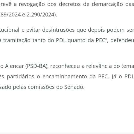
prevê a revogação dos decretos de demarcação da
289/2024 e 2.290/2024).
itucional e evitar desintrusões que depois podem se
 à tramitação tanto do PDL quanto da PEC”, defende
o Alencar (PSD-BA), reconheceu a relevância do tem
res partidários o encaminhamento da PEC. Já o PD
isado pelas comissões do Senado.