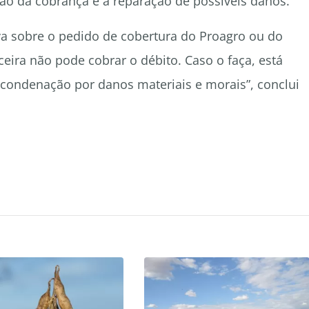
são da cobrança e a reparação de possíveis danos.
va sobre o pedido de cobertura do Proagro ou do
nceira não pode cobrar o débito. Caso o faça, está
à condenação por danos materiais e morais”, conclui