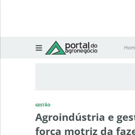
Hom
GESTÃO
Agroindústria e ge
força motriz da faz