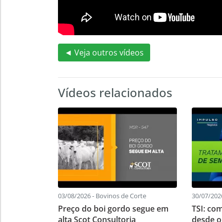
◄ Veja outros vídeos
Vídeos relacionados
03/08/2026 - Bovinos de Corte
30/07/202
Preço do boi gordo segue em
TSI: co
alta Scot Consultoria
desde o