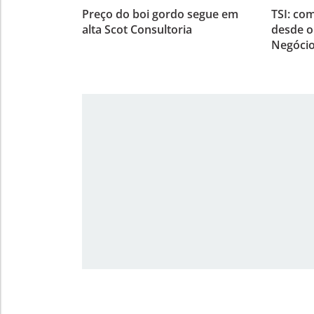
Preço do boi gordo segue em
TSI: co
alta Scot Consultoria
desde o
Negócio