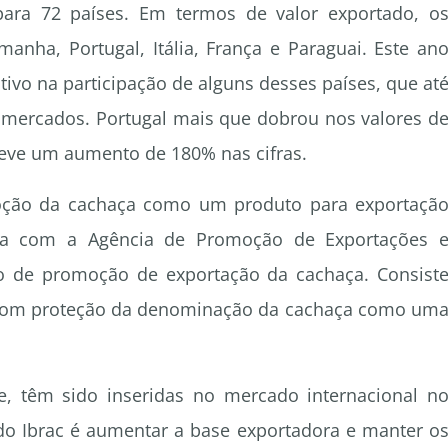
para 72 países. Em termos de valor exportado, o
manha, Portugal, Itália, França e Paraguai. Este an
tivo na participação de alguns desses países, que at
s mercados. Portugal mais que dobrou nos valores d
 teve um aumento de 180% nas cifras.
oção da cachaça como um produto para exportaçã
iza com a Agência de Promoção de Exportações 
to de promoção de exportação da cachaça. Consist
com proteção da denominação da cachaça como um
e, têm sido inseridas no mercado internacional n
do Ibrac é aumentar a base exportadora e manter o