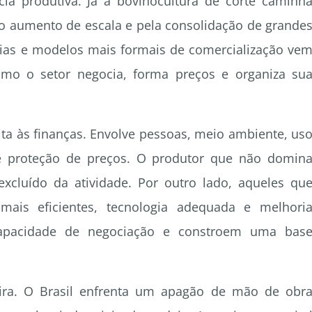
a produtiva. Já a bovinocultura de corte caminh
o aumento de escala e pela consolidação de grande
erias e modelos mais formais de comercialização ve
mo o setor negocia, forma preços e organiza su
ita às finanças. Envolve pessoas, meio ambiente, us
 de proteção de preços. O produtor que não domin
excluído da atividade. Por outro lado, aqueles qu
mais eficientes, tecnologia adequada e melhori
apacidade de negociação e constroem uma bas
eira. O Brasil enfrenta um apagão de mão de obr