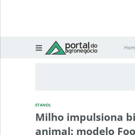
Hom
ETANOL
Milho impulsiona b
animal: modelo Food