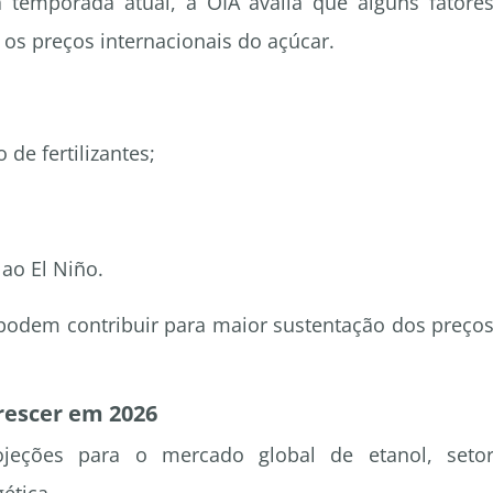
 temporada atual, a OIA avalia que alguns fatore
os preços internacionais do açúcar.
e fertilizantes;
;
 ao El Niño.
podem contribuir para maior sustentação dos preço
rescer em 2026
jeções para o mercado global de etanol, seto