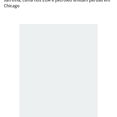
safrinha; clima nos EUA e petróleo limitam perdas em
Chicago