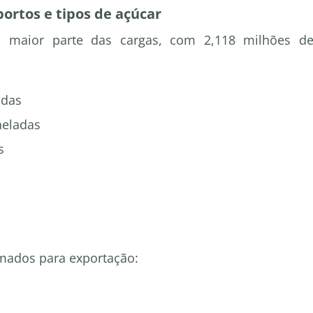
ortos e tipos de açúcar
a maior parte das cargas, com 2,118 milhões d
adas
neladas
s
amados para exportação: