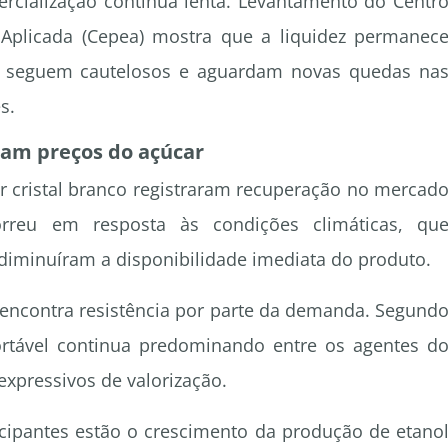
rcialização continua lenta. Levantamento do Centr
plicada (Cepea) mostra que a liquidez permanec
s seguem cautelosos e aguardam novas quedas na
s.
tam preços do açúcar
r cristal branco registraram recuperação no mercad
rreu em resposta às condições climáticas, qu
diminuíram a disponibilidade imediata do produto.
 encontra resistência por parte da demanda. Segund
ortável continua predominando entre os agentes d
xpressivos de valorização.
icipantes estão o crescimento da produção de etano