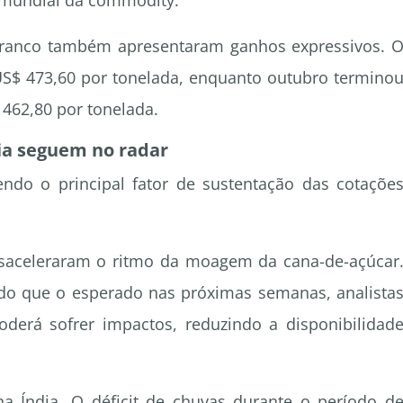
 mundial da commodity.
branco também apresentaram ganhos expressivos. 
S$ 473,60 por tonelada, enquanto outubro termino
462,80 por tonelada.
dia seguem no radar
ndo o principal fator de sustentação das cotaçõe
esaceleraram o ritmo da moagem da cana-de-açúcar
o que o esperado nas próximas semanas, analista
derá sofrer impactos, reduzindo a disponibilidad
 Índia. O déficit de chuvas durante o período d