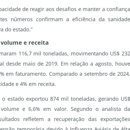
acidade de reagir aos desafios e manter a confianç
stes números confirmam a eficiência da sanidad
va do estado.”
volume e receita
omaram 116,7 mil toneladas, movimentando US$ 23
l desde maio de 2019. Em relação a agosto, houv
2% em faturamento. Comparado a setembro de 2024
dade e 4% em receita.
 o estado exportou 874 mil toneladas, gerando US
 volume e 6,6% em valor. Segundo o analista d
esultados refletem a recuperação das exportaçõe
pensão temporária devido à Influenza Aviária de Alt