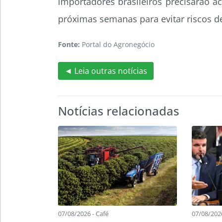
importadores brasileiros precisarão ac
próximas semanas para evitar riscos d
Fonte:
Portal do Agronegócio
◄ Leia outras notícias
Notícias relacionadas
07/08/2026 - Café
07/08/202