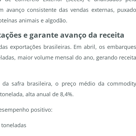
m avanço consistente das vendas externas, puxad
oteínas animais e algodão.
tações e garante avanço da receita
 das exportações brasileiras. Em abril, os embarque
eladas, maior volume mensal do ano, gerando receit
 da safra brasileira, o preço médio da commodit
onelada, alta anual de 8,4%.
esempenho positivo:
 toneladas