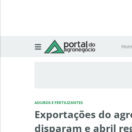
Hom
ADUBOS E FERTILIZANTES
Exportações do agr
disparam e abril r