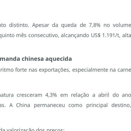
nto distinto. Apesar da queda de 7,8% no volum
uinto mês consecutivo, alcançando US$ 1.191/t, alt
emanda chinesa aquecida
ritmo forte nas exportações, especialmente na carn
atura cresceram 4,3% em relação a abril do an
s. A China permaneceu como principal destino
 da valorização dos preços: