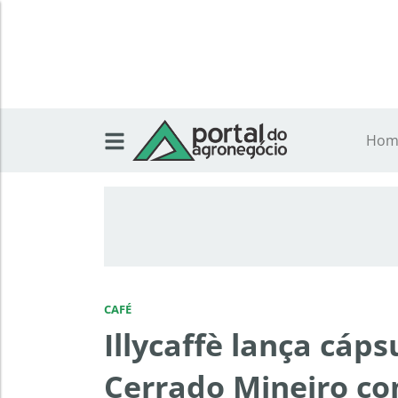
Hom
CAFÉ
Illycaffè lança cáps
Cerrado Mineiro co