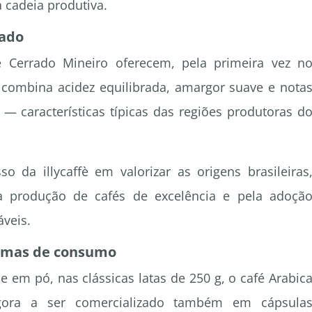
 cadeia produtiva.
rado
le Cerrado Mineiro oferecem, pela primeira vez n
 combina acidez equilibrada, amargor suave e nota
— características típicas das regiões produtoras d
da illycaffè em valorizar as origens brasileiras
la produção de cafés de excelência e pela adoçã
áveis.
ormas de consumo
 em pó, nas clássicas latas de 250 g, o café Arabic
agora a ser comercializado também em cápsula