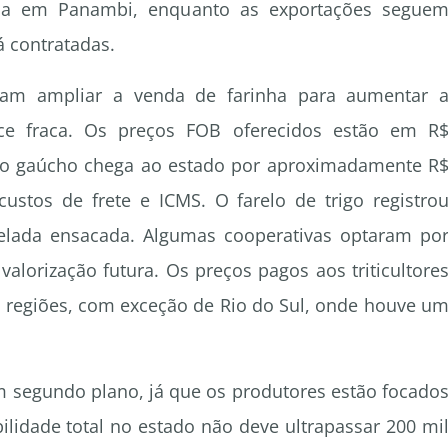
aca em Panambi, enquanto as exportações segue
á contratadas.
tam ampliar a venda de farinha para aumentar 
 fraca. Os preços FOB oferecidos estão em R
igo gaúcho chega ao estado por aproximadamente R
custos de frete e ICMS. O farelo de trigo registro
nelada ensacada. Algumas cooperativas optaram po
valorização futura. Os preços pagos aos triticultore
s regiões, com exceção de Rio do Sul, onde houve u
m segundo plano, já que os produtores estão focado
bilidade total no estado não deve ultrapassar 200 mi